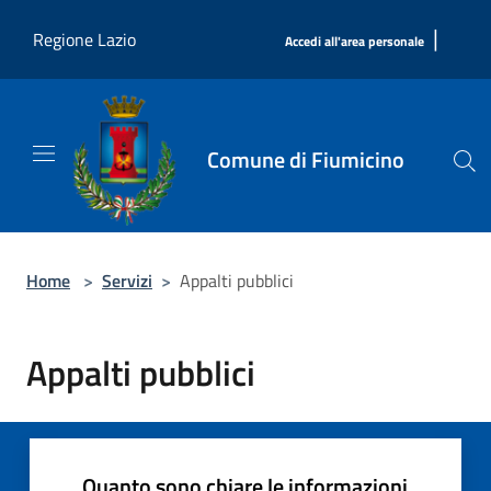
Salta al contenuto principale
|
Regione Lazio
Accedi all'area personale
Comune di Fiumicino
Home
>
Servizi
>
Appalti pubblici
Appalti pubblici
Quanto sono chiare le informazioni