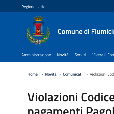
Salta al contenuto principale
Regione Lazio
Comune di Fiumici
Amministrazione
Novità
Servizi
Vivere il C
Home
>
Novità
>
Comunicati
>
Violazioni Co
Violazioni Codice
pagamenti Pago