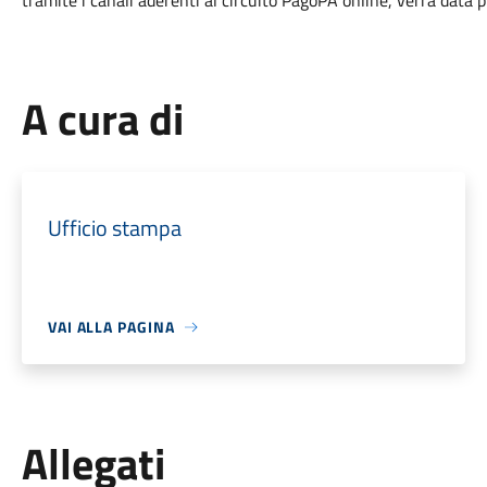
tramite i canali aderenti al circuito PagoPA online, verrà data
A cura di
Ufficio stampa
VAI ALLA PAGINA
Allegati