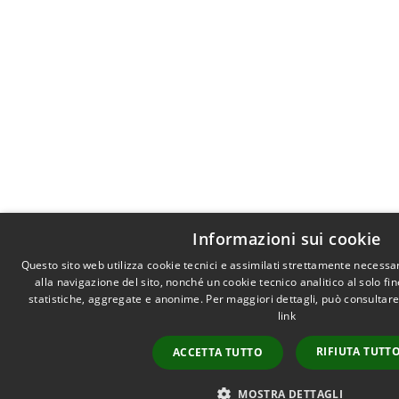
Informazioni sui cookie
Questo sito web utilizza cookie tecnici e assimilati strettamente necessa
alla navigazione del sito, nonché un cookie tecnico analitico al solo fi
statistiche, aggregate e anonime. Per maggiori dettagli, può consultare
link
RIFIUTA TUTT
ACCETTA TUTTO
MOSTRA DETTAGLI