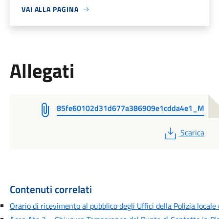
VAI ALLA PAGINA
Allegati
85fe60102d31d677a386909e1cdda4e1_M
PDF
Scarica
Contenuti correlati
Orario di ricevimento al pubblico degli Uffici della Polizia locale