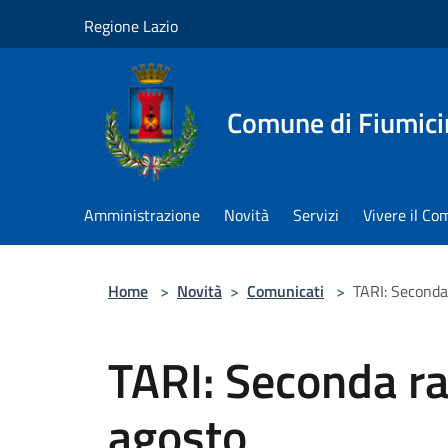
Salta al contenuto principale
Regione Lazio
Comune di Fiumici
Amministrazione
Novità
Servizi
Vivere il C
Home
>
Novità
>
Comunicati
>
TARI: Seconda 
TARI: Seconda ra
agosto