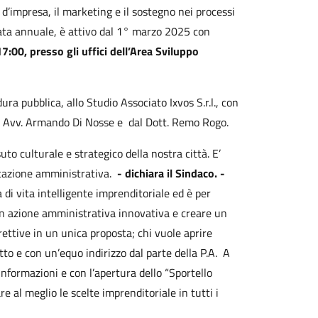
 d’impresa, il marketing e il sostegno nei processi
urata annuale, è attivo dal 1° marzo 2025 con
 17:00, presso gli uffici dell’Area Sviluppo
ra pubblica, allo Studio Associato Ixvos S.r.l., con
’ Avv. Armando Di Nosse e
dal Dott. Remo Rogo.
to culturale e strategico della nostra città. E’
icazione amministrativa.
- dichiara il Sindaco. -
i vita intelligente imprenditoriale ed è per
n azione amministrativa innovativa e creare un
ettive in un unica proposta; chi vuole aprire
tto e con un’equo indirizzo dal parte della P.A. A
informazioni e con l’apertura dello “Sportello
 al meglio le scelte imprenditoriale in tutti i