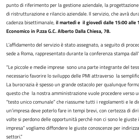
punto di riferimento per la gestione aziendale, la progettazione
di ristrutturazione e rilancio aziendale. Il servizio, che avrà d
cadenza bisettimanale,
il martedì e
il giovedì dalle 15:00 alle
Economico in P.zza G.C. Alberto Dalla Chiesa, 78.
L’affidamento del servizio è stato assegnato, a seguito di procedu
sede a Roma, rappresentato durante la conferenza stampa dall
“Le piccole e medie imprese
sono una parte integrante del tessu
necessario favorire lo sviluppo delle PMI attraverso
la semplif
La burocrazia è spesso un grande ostacolo per qualunque forma d
questo che
la nostra amministrazione vuole procedere verso u
“testo unico comunale” che riassume tutti i regolamenti e le dir
un’impresa deve poterlo fare in tempi brevi, con certezza di diri
volte si perdono delle opportunità perché non ci sono le giuste 
impresa” vogliamo diffondere le giuste conoscenze per indirizzare
settori.”