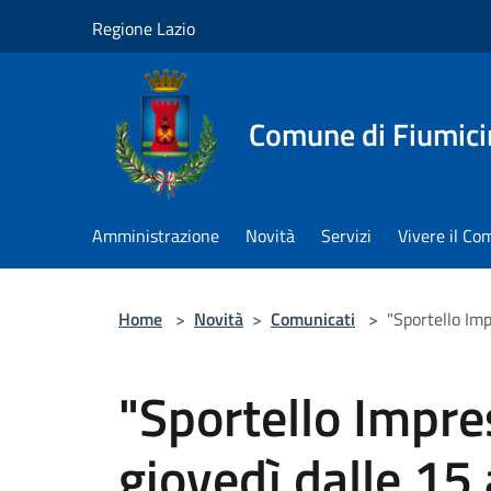
Salta al contenuto principale
Regione Lazio
Comune di Fiumici
Amministrazione
Novità
Servizi
Vivere il C
Home
>
Novità
>
Comunicati
>
"Sportello Imp
"Sportello Impre
giovedì dalle 15 