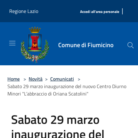
Salta al contenuto principale
|
Regione Lazio
Accedi all'area personale
Comune di Fiumicino
Home
>
Novità
>
Comunicati
>
Sabato 29 marzo inaugurazione del nuovo Centro Diurno
Minori "L’abbraccio di Oriana Scatolini"
Sabato 29 marzo
inaugurazione del