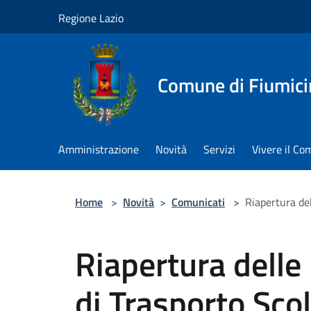
Salta al contenuto principale
Regione Lazio
Comune di Fiumici
Amministrazione
Novità
Servizi
Vivere il C
Home
>
Novità
>
Comunicati
>
Riapertura del
Riapertura delle 
di Trasporto Sco