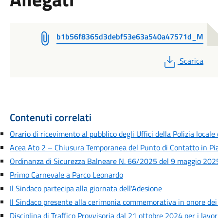
b1b56f8365d3debf53e63a540a47571d_M
PDF
Scarica
Contenuti correlati
Orario di ricevimento al pubblico degli Uffici della Polizia locale
Acea Ato 2 – Chiusura Temporanea del Punto di Contatto in Pia
Ordinanza di Sicurezza Balneare N. 66/2025 del 9 maggio 2025
Primo Carnevale a Parco Leonardo
Il Sindaco partecipa alla giornata dell'Adesione
Il Sindaco presente alla cerimonia commemorativa in onore dei
Disciplina di Traffico Provvisoria dal 21 ottobre 2024 per i lavori