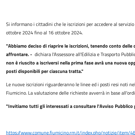
Si informano i cittadini che le iscrizioni per accedere al servizi
ottobre 2024 fino al 16 ottobre 2024.
"Abbiamo deciso di riaprire le iscrizioni, tenendo conto delle 
affrontare. -
dichiara l'Assessore all'Edilizia e Trasporto Pubbl
non è riuscito a iscriversi nella prima fase avrà una nuova o
posti disponibili per ciascuna tratta."
Le nuove iscrizioni riguarderanno le linee ed i posti resi noti n
Fiumicino. La valutazione delle richieste avverrà in base all'ord
"Invitiamo tutti gli interessati a consultare l'Avviso Pubblico p
https://www.comune.fiumicino.rm.it/index.php/notizie/item/4