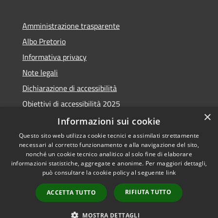
Amministrazione trasparente
Albo Pretorio
Informativa privacy
Note legali
Dichiarazione di accessibilità
Obiettivi di accessibilità 2025
×
Meccanismo di feedback
Informazioni sui cookie
Questo sito web utilizza cookie tecnici e assimilati strettamente
necessari al corretto funzionamento e alla navigazione del sito,
nonché un cookie tecnico analitico al solo fine di elaborare
informazioni statistiche, aggregate e anonime. Per maggiori dettagli,
RSS
Copyright © 2026 • Comune di
può consultare la cookie policy al seguente
link
Accessibilità
Fiumicino • Powered by
Privacy
Municipium
Accesso
•
RIFIUTA TUTTO
ACCETTA TUTTO
Cookie
redazione
Mappa del sito
MOSTRA DETTAGLI