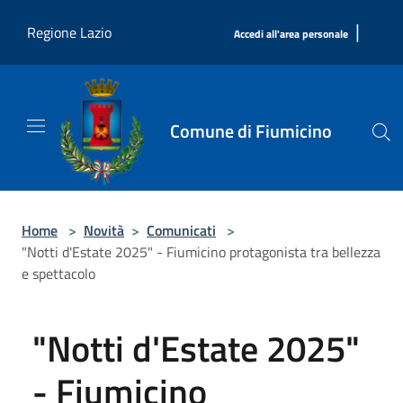
Salta al contenuto principale
|
Regione Lazio
Accedi all'area personale
Comune di Fiumicino
Home
>
Novità
>
Comunicati
>
"Notti d'Estate 2025" - Fiumicino protagonista tra bellezza
e spettacolo
"Notti d'Estate 2025"
- Fiumicino