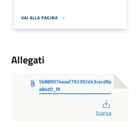
VAI ALLA PAGINA
Allegati
5b889074eaaf792392d43cecd8a
a84d0_M
PDF
Scarica