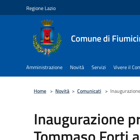
Salta al contenuto principale
Regione Lazio
Comune di Fiumici
Amministrazione
Novità
Servizi
Vivere il C
Home
>
Novità
>
Comunicati
>
Inaugurazione
Inaugurazione pr
Tommaso Forti a