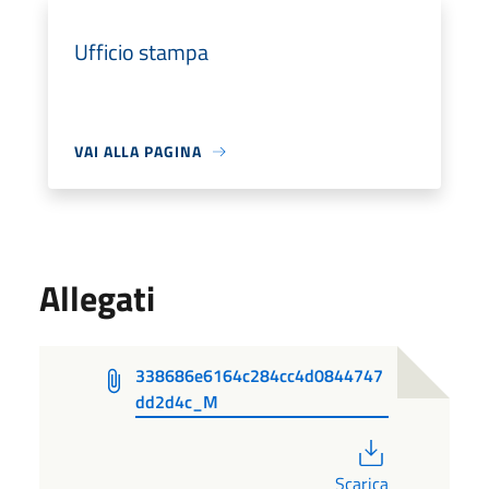
Ufficio stampa
VAI ALLA PAGINA
Allegati
338686e6164c284cc4d0844747
dd2d4c_M
PDF
Scarica