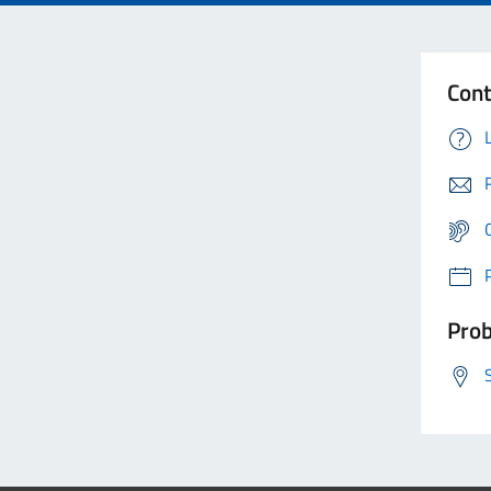
Cont
Prob