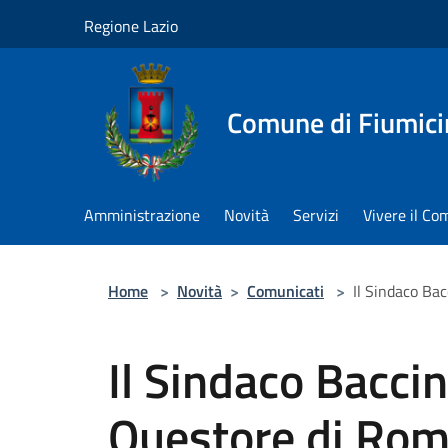
Salta al contenuto principale
Regione Lazio
Comune di Fiumici
Amministrazione
Novità
Servizi
Vivere il C
Home
>
Novità
>
Comunicati
>
Il Sindaco Bac
Il Sindaco Baccini
Questore di Ro