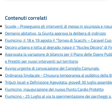
Contenuti correlati
Scuole - Proseguono gli interventi di messa in sicurezza e riquali
Demanio abitativo, la Giunta approva la delibera di indirizzo
Fiumicino, il 18 e 19 agosto il “Torneo di Scacchi – Caravel Cup
Decoro urbano e lotta al degrado: nasce il "Nucleo Decoro" di F
Approvata la variazione di bilancio per il Piano delle Opere Pubb
e Prestiti per nuovi interventi sul territorio
Avviso urgente di convocazione del Consiglio Comunale.
Ordinanza Sindacale - Chiusura temporanea al pubblico della B
Tributi locali e Definizione Agevolata: giovedì 30 luglio assemb
Fiumicino, inaugurazione del nuovo Punto Cardio Protetto
Fiumicino - 25 Luglio al via la sperimentazione dei parcheggi 