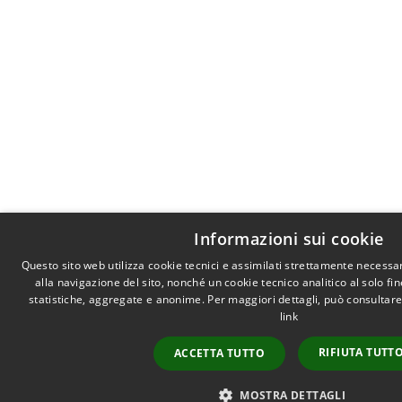
Informazioni sui cookie
Questo sito web utilizza cookie tecnici e assimilati strettamente necessa
alla navigazione del sito, nonché un cookie tecnico analitico al solo fi
statistiche, aggregate e anonime. Per maggiori dettagli, può consultare
link
RIFIUTA TUTT
ACCETTA TUTTO
MOSTRA DETTAGLI