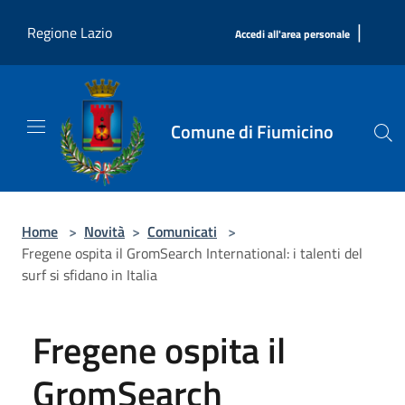
Salta al contenuto principale
|
Regione Lazio
Accedi all'area personale
Comune di Fiumicino
Home
>
Novità
>
Comunicati
>
Fregene ospita il GromSearch International: i talenti del
surf si sfidano in Italia
Fregene ospita il
GromSearch