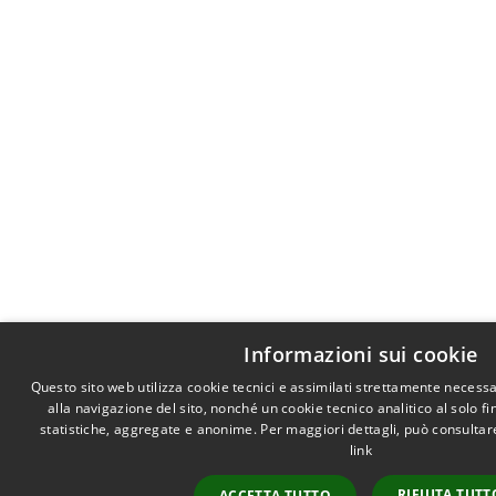
Informazioni sui cookie
Questo sito web utilizza cookie tecnici e assimilati strettamente necess
alla navigazione del sito, nonché un cookie tecnico analitico al solo f
statistiche, aggregate e anonime. Per maggiori dettagli, può consultare
link
RIFIUTA TUTT
ACCETTA TUTTO