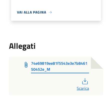
VAI ALLA PAGINA
Allegati
74e69819ee81f5543e3e7b8461
50452e_M
PDF
Scarica