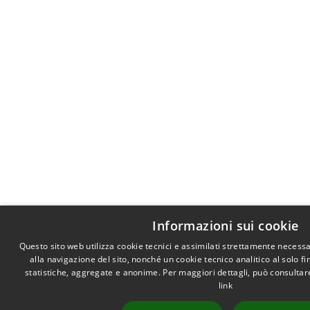
Informazioni sui cookie
Questo sito web utilizza cookie tecnici e assimilati strettamente necess
alla navigazione del sito, nonché un cookie tecnico analitico al solo f
statistiche, aggregate e anonime. Per maggiori dettagli, può consultare
link