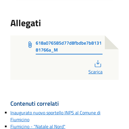
Allegati
618a076585d77d8fbdbe7b8131
81766a_M
PDF
Scarica
Contenuti correlati
Inaugurato nuovo sportello INPS al Comune di
Fiumicino
Fiumicino - "Natale al Nord"