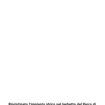
Ripristinato l’impianto idrico nel laghetto del Parco di