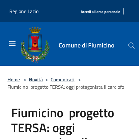
Salta al contenuto principale
|
Regione Lazio
Accedi all'area personale
Comune di Fiumicino
Home
>
Novità
>
Comunicati
>
Fiumicino progetto TERSA: oggi protagonista il carciofo
Fiumicino progetto
TERSA: oggi