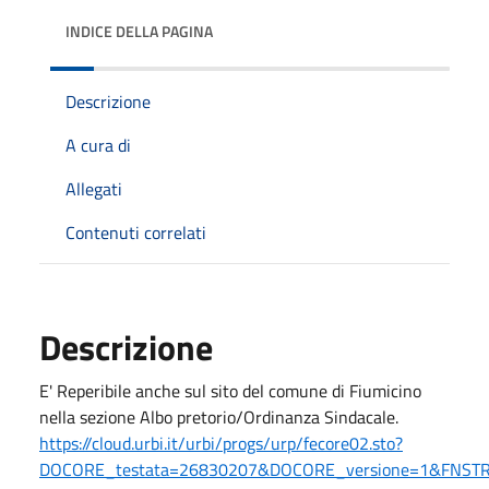
INDICE DELLA PAGINA
Descrizione
A cura di
Allegati
Contenuti correlati
Descrizione
E' Reperibile anche sul sito del comune di Fiumicino
nella sezione Albo pretorio/Ordinanza Sindacale.
https://cloud.urbi.it/urbi/progs/urp/fecore02.sto?
DOCORE_testata=26830207&DOCORE_versione=1&FNST