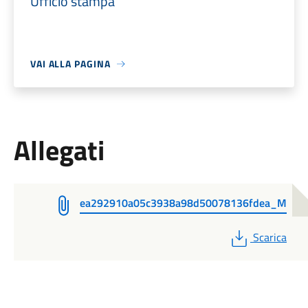
Ufficio stampa
VAI ALLA PAGINA
Allegati
ea292910a05c3938a98d50078136fdea_M
PDF
Scarica