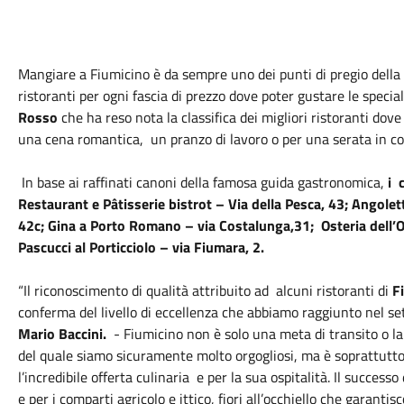
Mangiare a Fiumicino è da sempre uno dei punti di pregio della n
ristoranti per ogni fascia di prezzo dove poter gustare le special
Rosso
che ha reso nota la classifica dei migliori ristoranti dove
una cena romantica, un pranzo di lavoro o per una serata in c
In base ai raffinati canoni della famosa guida gastronomica,
i c
Restaurant e Pâtisserie bistrot – Via della Pesca, 43; Angole
42c; Gina a Porto Romano – via Costalunga,31; Osteria dell’O
Pascucci al Porticciolo – via Fiumara, 2.
“Il riconoscimento di qualità attribuito ad alcuni ristoranti di
Fi
conferma del livello di eccellenza che abbiamo raggiunto nel s
Mario Baccini.
- Fiumicino non è solo una meta di transito o l
del quale siamo sicuramente molto orgogliosi, ma è soprattutt
l’incredibile offerta culinaria e per la sua ospitalità. Il successo
e per i comparti agricolo e ittico, fiori all’occhiello che garant