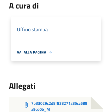
A cura di
Ufficio stampa
VAI ALLA PAGINA
Allegati
7b33029c2d8f828271a85cc689
a9cd0b_M