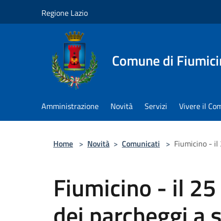
Salta al contenuto principale
Regione Lazio
Comune di Fiumici
Amministrazione
Novità
Servizi
Vivere il C
Home
>
Novità
>
Comunicati
>
Fiumicino - il
Fiumicino - il 25
dei parcheggi a s