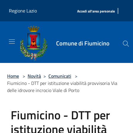
Salta al contenuto principale
|
Regione Lazio
Accedi all'area personale
Comune di Fiumicino
Home
>
Novità
>
Comunicati
>
Fiumicino - DTT per istituzione viabilità provvisoria Via
delle idrovore incrocio Viale di Porto
Fiumicino - DTT per
istituzione viabilità