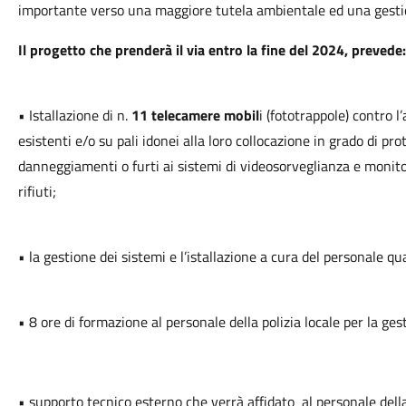
importante verso una maggiore tutela ambientale ed una gestion
Il progetto che prenderà il via entro la fine del 2024, prevede:
• Istallazione di n.
11 telecamere mobil
i (fototrappole) contro l
esistenti e/o su pali idonei alla loro collocazione in grado di p
danneggiamenti o furti ai sistemi di videosorveglianza e monit
rifiuti;
• la gestione dei sistemi e l’istallazione a cura del personale qua
• 8 ore di formazione al personale della polizia locale per la ges
• supporto tecnico esterno che verrà affidato al personale della 