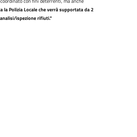
o coordinato con fini deterrenti, ma anche
lta la Polizia Locale che verrà supportata da 2
nalisi/ispezione rifiuti."