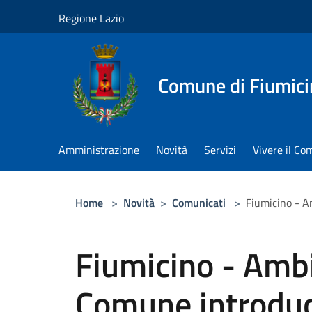
Salta al contenuto principale
Regione Lazio
Comune di Fiumici
Amministrazione
Novità
Servizi
Vivere il C
Home
>
Novità
>
Comunicati
>
Fiumicino - Am
Fiumicino - Ambi
Comune introduc