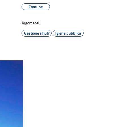
Comune
Argomenti:
Gestione rifiuti
Igiene pubblica