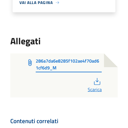
VAI ALLA PAGINA
Allegati
286a7da6e8285f102ae4f70ad6
1cf6d9_M
PDF
Scarica
Contenuti correlati