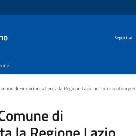
no
Seguici su
omune
omune di Fiumicino sollecita la Regione Lazio per interventi urge
 Comune di
ita la Regione Lazio