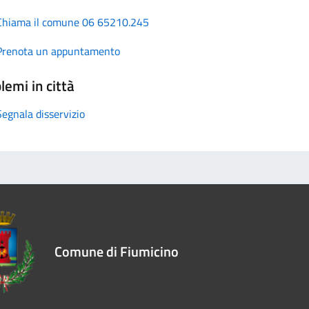
Chiama il comune 06 65210.245
Prenota un appuntamento
lemi in città
Segnala disservizio
Comune di Fiumicino