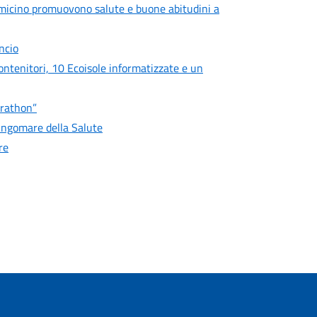
icino promuovono salute e buone abitudini a
ancio
 contenitori, 10 Ecoisole informatizzate e un
arathon”
Lungomare della Salute
re