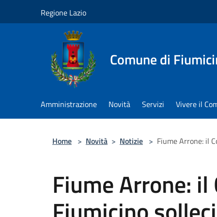
Salta al contenuto principale
Regione Lazio
Comune di Fiumici
Amministrazione
Novità
Servizi
Vivere il C
Home
>
Novità
>
Notizie
>
Fiume Arrone: il C
Fiume Arrone: il
Fiumicino sollec