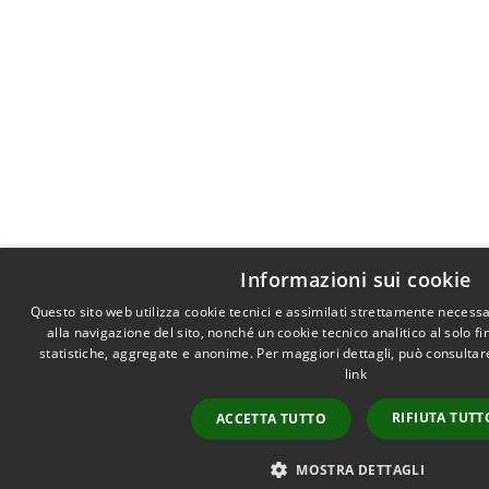
Informazioni sui cookie
Questo sito web utilizza cookie tecnici e assimilati strettamente necess
alla navigazione del sito, nonché un cookie tecnico analitico al solo f
statistiche, aggregate e anonime. Per maggiori dettagli, può consultare
link
RIFIUTA TUTT
ACCETTA TUTTO
MOSTRA DETTAGLI