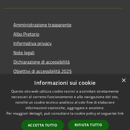
Amministrazione trasparente
Albo Pretorio
Informativa privacy
Note legali
Dichiarazione di accessibilità
Obiettivi di accessibilità 2025
×
Meccanismo di feedback
Informazioni sui cookie
Questo sito web utilizza cookie tecnici e assimilati strettamente
necessari al corretto funzionamento e alla navigazione del sito,
nonché un cookie tecnico analitico al solo fine di elaborare
informazioni statistiche, aggregate e anonime.
RSS
Copyright © 2026 • Comune di
Per maggiori dettagli, può consultare la cookie policy al seguente
link
Accessibilità
Fiumicino • Powered by
Privacy
Municipium
Accesso
•
RIFIUTA TUTTO
ACCETTA TUTTO