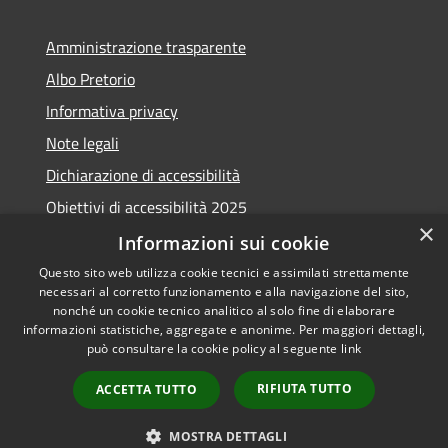
Amministrazione trasparente
Albo Pretorio
Informativa privacy
Note legali
Dichiarazione di accessibilità
Obiettivi di accessibilità 2025
×
Meccanismo di feedback
Informazioni sui cookie
Questo sito web utilizza cookie tecnici e assimilati strettamente
necessari al corretto funzionamento e alla navigazione del sito,
nonché un cookie tecnico analitico al solo fine di elaborare
informazioni statistiche, aggregate e anonime. Per maggiori dettagli,
RSS
Copyright © 2026 • Comune di
può consultare la cookie policy al seguente
link
Accessibilità
Fiumicino • Powered by
Privacy
Municipium
Accesso
•
RIFIUTA TUTTO
ACCETTA TUTTO
Cookie
redazione
Mappa del sito
MOSTRA DETTAGLI