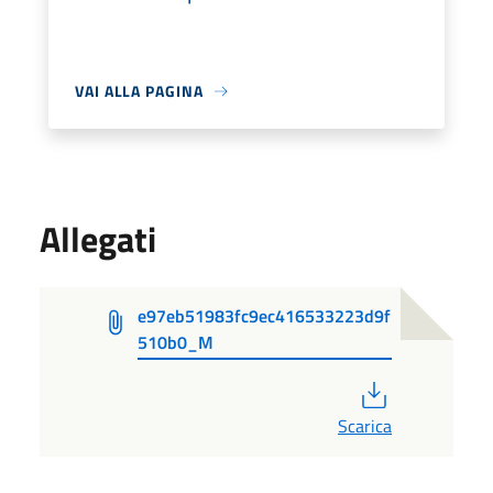
VAI ALLA PAGINA
Allegati
e97eb51983fc9ec416533223d9f
510b0_M
PDF
Scarica