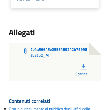
Allegati
7e4a56645e0956469242b75998
8ca5b2_M
PDF
Scarica
Contenuti correlati
Orario di ricevimento al pubblico degli Uffici della