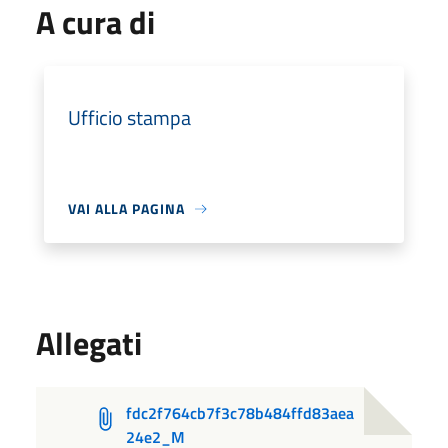
A cura di
Ufficio stampa
VAI ALLA PAGINA
Allegati
fdc2f764cb7f3c78b484ffd83aea
24e2_M