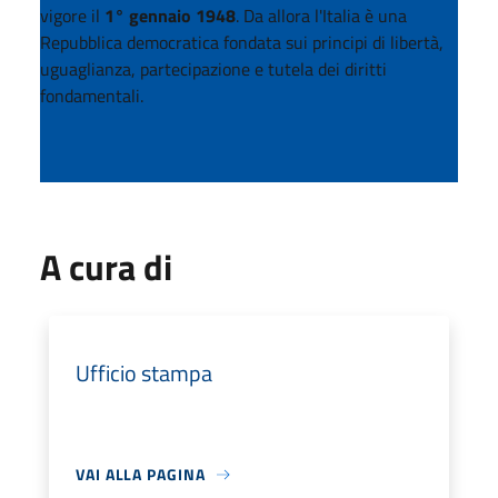
vigore il
1° gennaio 1948
. Da allora l'Italia è una
Repubblica democratica fondata sui principi di libertà,
uguaglianza, partecipazione e tutela dei diritti
fondamentali.
A cura di
Ufficio stampa
VAI ALLA PAGINA