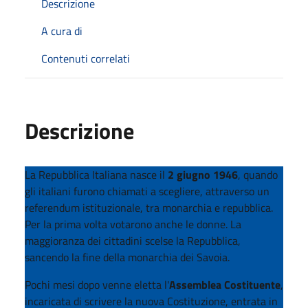
Descrizione
A cura di
Contenuti correlati
Descrizione
La Repubblica Italiana nasce il
2 giugno 1946
, quando
gli italiani furono chiamati a scegliere, attraverso un
referendum istituzionale, tra monarchia e repubblica.
Per la prima volta votarono anche le donne. La
maggioranza dei cittadini scelse la Repubblica,
sancendo la fine della monarchia dei Savoia.
Pochi mesi dopo venne eletta l'
Assemblea Costituente
,
incaricata di scrivere la nuova Costituzione, entrata in