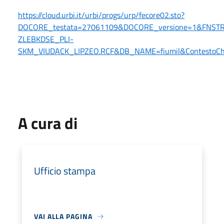
https://cloud.urbi.it/urbi/progs/urp/fecore02.sto?
DOCORE_testata=27061109&DOCORE_versione=1&FNST
ZLEBKDSE_PLI-
SKM_VIUDACK_LIPZEO.RCF&DB_NAME=fiumil&ContestoC
A cura di
Ufficio stampa
VAI ALLA PAGINA