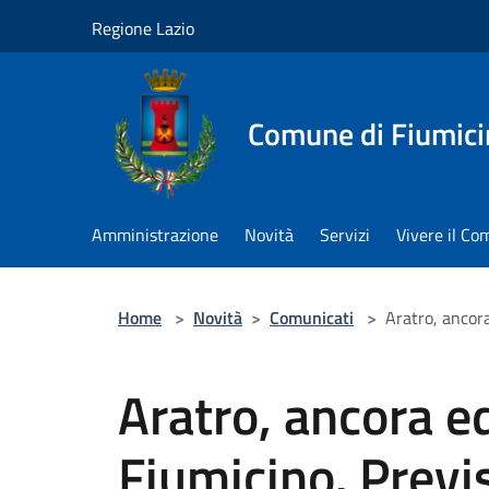
Salta al contenuto principale
Regione Lazio
Comune di Fiumici
Amministrazione
Novità
Servizi
Vivere il C
Home
>
Novità
>
Comunicati
>
Aratro, ancora
Aratro, ancora ed
Fiumicino. Previs