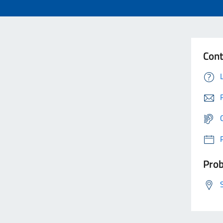
Cont
Prob