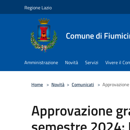
Salta al contenuto principale
Regione Lazio
Comune di Fiumici
Amministrazione
Novità
Servizi
Vivere il C
Home
>
Novità
>
Comunicati
>
Approvazione 
Approvazione gr
semestre 2024: 