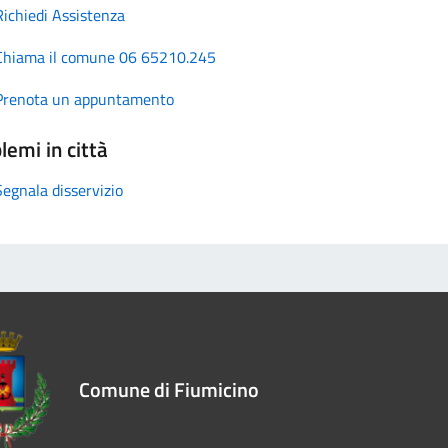
Richiedi Assistenza
Chiama il comune 06 65210.245
Prenota un appuntamento
lemi in città
Segnala disservizio
Comune di Fiumicino