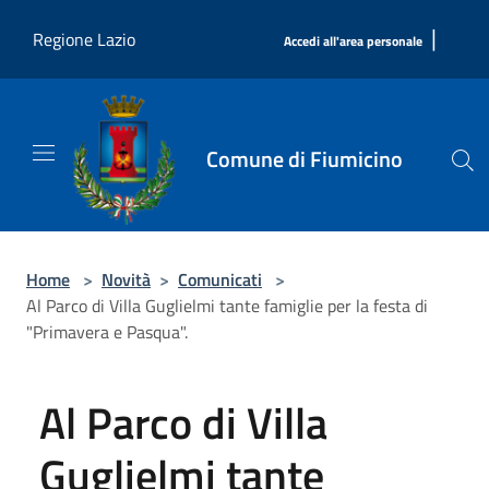
Salta al contenuto principale
|
Regione Lazio
Accedi all'area personale
Comune di Fiumicino
Home
>
Novità
>
Comunicati
>
Al Parco di Villa Guglielmi tante famiglie per la festa di
"Primavera e Pasqua".
Al Parco di Villa
Guglielmi tante