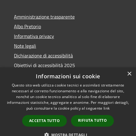
Amministrazione trasparente
Albo Pretorio
Informativa privacy
Note legali
Dichiarazione di accessibilità
Obiettivi di accessibilità 2025
×
Meccanismo di feedback
Informazioni sui cookie
Questo sito web utilizza cookie tecnici e assimilati strettamente
necessari al corretto funzionamento e alla navigazione del sito,
nonché un cookie tecnico analitico al solo fine di elaborare
informazioni statistiche, aggregate e anonime. Per maggiori dettagli,
RSS
Copyright © 2026 • Comune di
può consultare la cookie policy al seguente
link
Accessibilità
Fiumicino • Powered by
Privacy
Municipium
Accesso
•
RIFIUTA TUTTO
ACCETTA TUTTO
Cookie
redazione
Mappa del sito
MOSTRA DETTAGLI