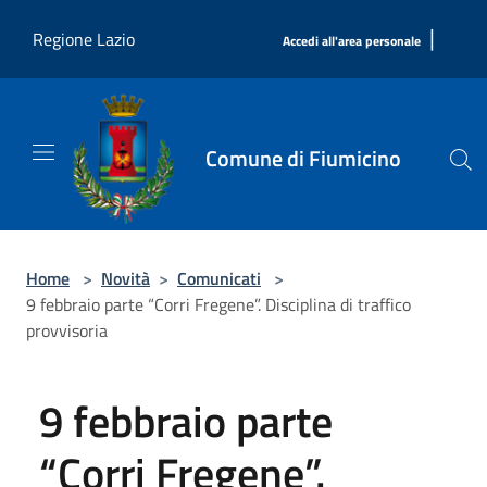
Salta al contenuto principale
|
Regione Lazio
Accedi all'area personale
Comune di Fiumicino
Home
>
Novità
>
Comunicati
>
9 febbraio parte “Corri Fregene”. Disciplina di traffico
provvisoria
9 febbraio parte
“Corri Fregene”.