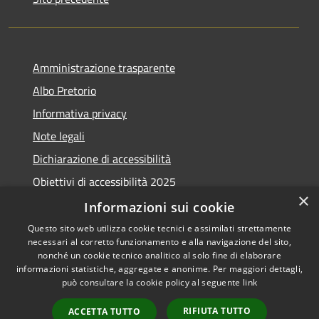
Amministrazione trasparente
Albo Pretorio
Informativa privacy
Note legali
Dichiarazione di accessibilità
Obiettivi di accessibilità 2025
×
Meccanismo di feedback
Informazioni sui cookie
Questo sito web utilizza cookie tecnici e assimilati strettamente
necessari al corretto funzionamento e alla navigazione del sito,
nonché un cookie tecnico analitico al solo fine di elaborare
informazioni statistiche, aggregate e anonime. Per maggiori dettagli,
RSS
Copyright © 2026 • Comune di
può consultare la cookie policy al seguente
link
Accessibilità
Fiumicino • Powered by
Privacy
Municipium
Accesso
•
RIFIUTA TUTTO
ACCETTA TUTTO