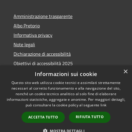
Amministrazione trasparente
Albo Pretorio
Informativa privacy
Note legali
Dichiarazione di accessibilità
Obiettivi di accessibilità 2025
×
Meccanismo di feedback
Informazioni sui cookie
Questo sito web utilizza cookie tecnici e assimilati strettamente
necessari al corretto funzionamento e alla navigazione del sito,
nonché un cookie tecnico analitico al solo fine di elaborare
informazioni statistiche, aggregate e anonime. Per maggiori dettagli,
RSS
Copyright © 2026 • Comune di
può consultare la cookie policy al seguente
link
Accessibilità
Fiumicino • Powered by
Privacy
Municipium
Accesso
•
RIFIUTA TUTTO
ACCETTA TUTTO
Cookie
redazione
Mappa del sito
MOSTRA DETTAGLI