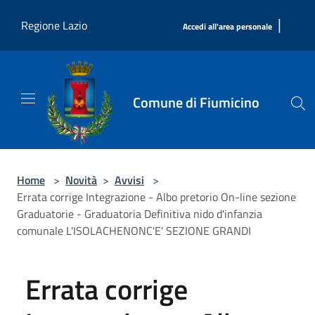
Salta al contenuto principale
|
Regione Lazio
Accedi all'area personale
Comune di Fiumicino
Home
>
Novità
>
Avvisi
>
Errata corrige Integrazione - Albo pretorio On-line sezione
Graduatorie - Graduatoria Definitiva nido d'infanzia
comunale L'ISOLACHENONC'E' SEZIONE GRANDI
Errata corrige