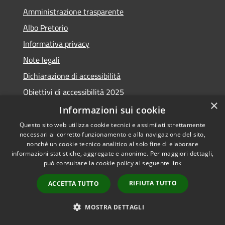
Amministrazione trasparente
Albo Pretorio
Informativa privacy
Note legali
Dichiarazione di accessibilità
Obiettivi di accessibilità 2025
×
Meccanismo di feedback
Informazioni sui cookie
Questo sito web utilizza cookie tecnici e assimilati strettamente
necessari al corretto funzionamento e alla navigazione del sito,
nonché un cookie tecnico analitico al solo fine di elaborare
informazioni statistiche, aggregate e anonime. Per maggiori dettagli,
RSS
Copyright © 2026 • Comune di
può consultare la cookie policy al seguente
link
Accessibilità
Fiumicino • Powered by
Privacy
Municipium
Accesso
•
RIFIUTA TUTTO
ACCETTA TUTTO
Cookie
redazione
Mappa del sito
MOSTRA DETTAGLI