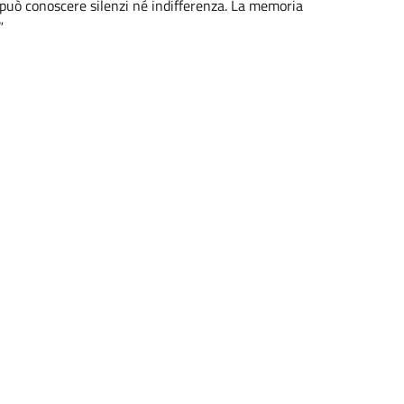
n può conoscere silenzi né indifferenza. La memoria
”