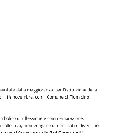
entata dalla maggioranza, per l’istituzione della
no il 14 novembre, con il Comune di Fiumicino
mbolico di riflessione e commemorazione,
 collettiva, non vengano dimenticati e diventino
”
spiega l’Assessore alle Pari Opportunità,