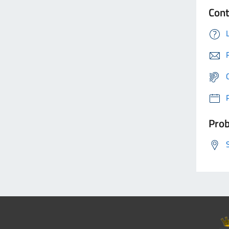
Cont
Prob