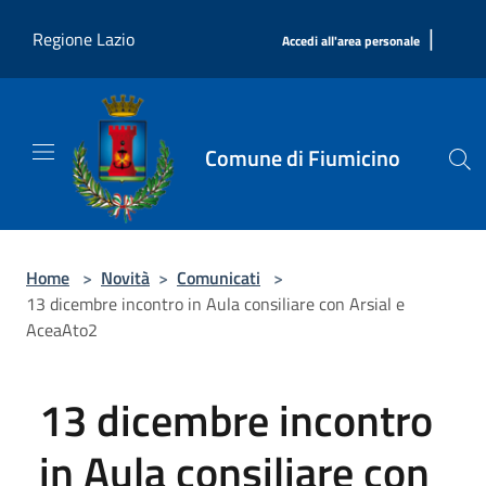
Salta al contenuto principale
|
Regione Lazio
Accedi all'area personale
Comune di Fiumicino
Home
>
Novità
>
Comunicati
>
13 dicembre incontro in Aula consiliare con Arsial e
AceaAto2
13 dicembre incontro
in Aula consiliare con