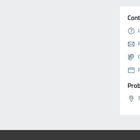
Cont
Prob