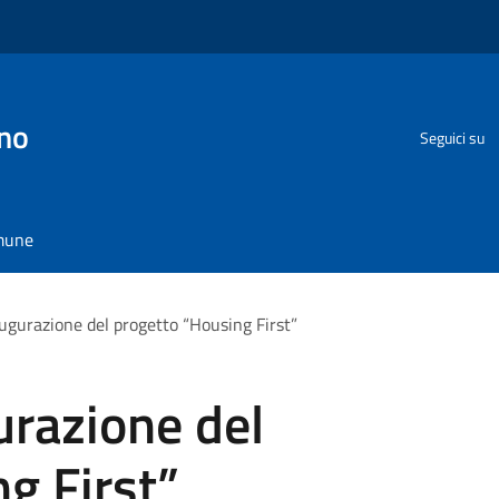
no
Seguici su
omune
ugurazione del progetto “Housing First”
urazione del
g First”