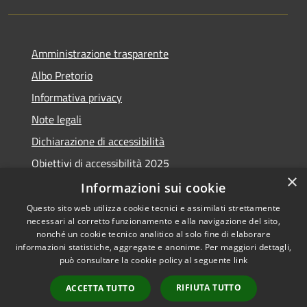
Amministrazione trasparente
Albo Pretorio
Informativa privacy
Note legali
Dichiarazione di accessibilità
Obiettivi di accessibilità 2025
×
Meccanismo di feedback
Informazioni sui cookie
Questo sito web utilizza cookie tecnici e assimilati strettamente
necessari al corretto funzionamento e alla navigazione del sito,
nonché un cookie tecnico analitico al solo fine di elaborare
informazioni statistiche, aggregate e anonime. Per maggiori dettagli,
RSS
Copyright © 2026 • Comune di
può consultare la cookie policy al seguente
link
Accessibilità
Fiumicino • Powered by
Privacy
Municipium
Accesso
•
RIFIUTA TUTTO
ACCETTA TUTTO
Cookie
redazione