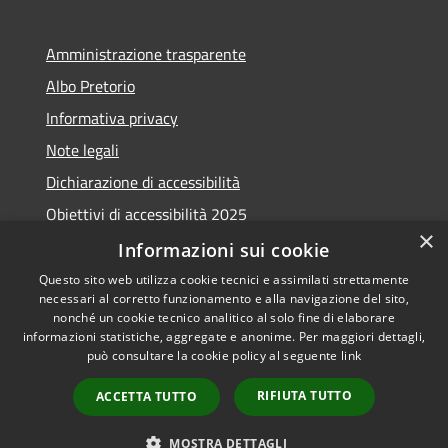
Amministrazione trasparente
Albo Pretorio
Informativa privacy
Note legali
Dichiarazione di accessibilità
Obiettivi di accessibilità 2025
×
Meccanismo di feedback
Informazioni sui cookie
Questo sito web utilizza cookie tecnici e assimilati strettamente
necessari al corretto funzionamento e alla navigazione del sito,
nonché un cookie tecnico analitico al solo fine di elaborare
informazioni statistiche, aggregate e anonime. Per maggiori dettagli,
RSS
Copyright © 2026 • Comune di
può consultare la cookie policy al seguente
link
Accessibilità
Fiumicino • Powered by
Privacy
Municipium
Accesso
•
RIFIUTA TUTTO
ACCETTA TUTTO
Cookie
redazione
Mappa del sito
MOSTRA DETTAGLI