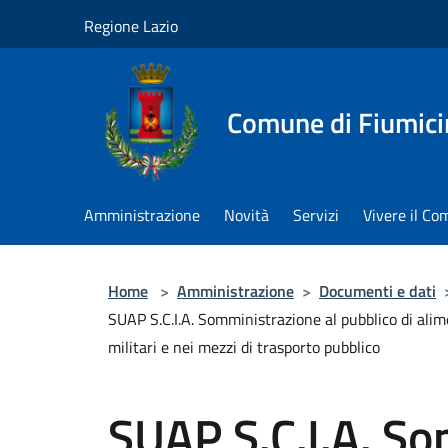
Salta al contenuto principale
Regione Lazio
Comune di Fiumici
Amministrazione
Novità
Servizi
Vivere il C
Home
>
Amministrazione
>
Documenti e dati
SUAP S.C.I.A. Somministrazione al pubblico di alime
militari e nei mezzi di trasporto pubblico
SUAP S.C.I.A. So