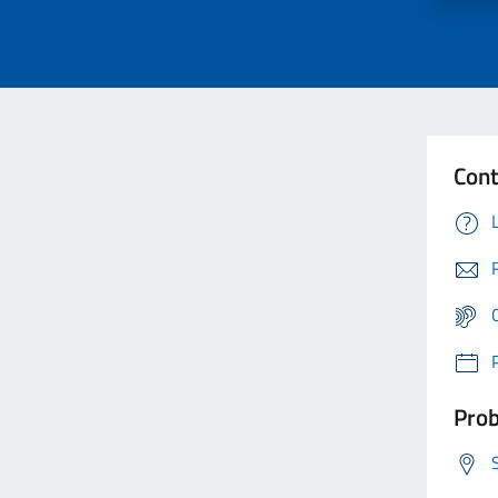
Cont
Prob